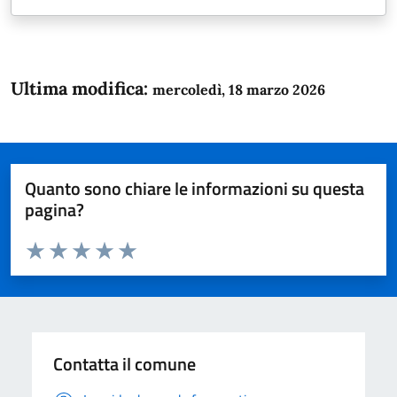
Ultima modifica:
mercoledì, 18 marzo 2026
Quanto sono chiare le informazioni su questa
pagina?
Valuta da 1 a 5 stelle la pagina
Domanda
Valuta 1 stelle su 5
Valuta 2 stelle su 5
Valuta 3 stelle su 5
Valuta 4 stelle su 5
Valuta 5 stelle su 5
Contatta il comune