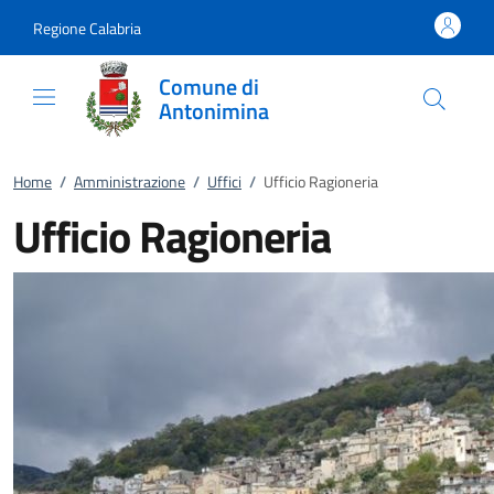
Vai al contenuto
accedi al menu
footer.enter
Regione Calabria
Comune di
Antonimina
Home
/
Amministrazione
/
Uffici
/
Ufficio Ragioneria
Ufficio Ragioneria