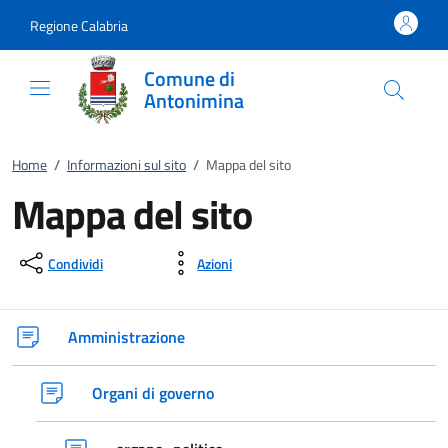
Vai al contenuto
accedi al menu
footer.enter
Regione Calabria
Comune di
Antonimina
Home
/
Informazioni sul sito
/
Mappa del sito
Mappa del sito
Condividi
Azioni
Amministrazione
Organi di governo