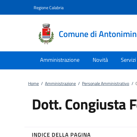
Vai al contenuto
accedi al menu
footer.enter
Regione Calabria
Comune di Antonimin
Amministrazione
Novità
Servizi
Home
/
Amministrazione
/
Personale Amministrativo
/
Dott. Congiusta F
INDICE DELLA PAGINA