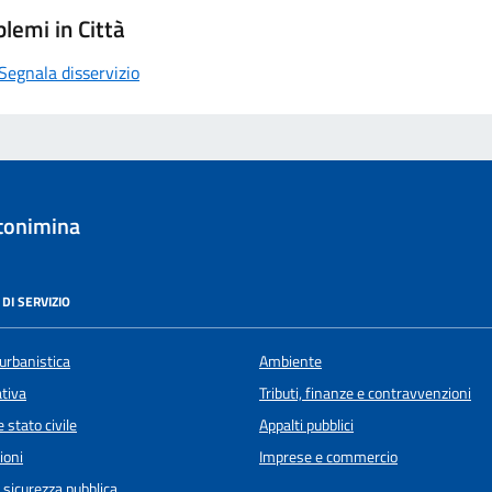
lemi in Città
Segnala disservizio
tonimina
DI SERVIZIO
urbanistica
Ambiente
ativa
Tributi, finanze e contravvenzioni
 stato civile
Appalti pubblici
ioni
Imprese e commercio
e sicurezza pubblica