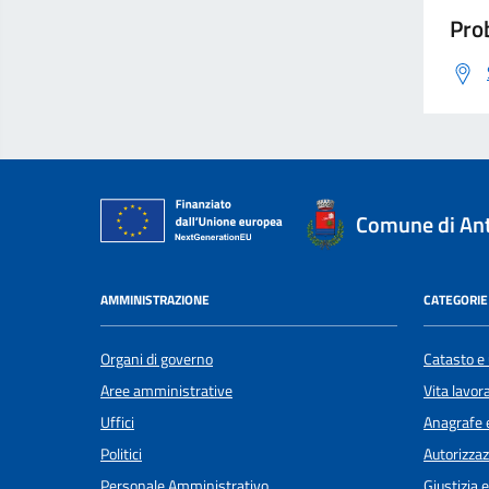
Prob
Comune di An
AMMINISTRAZIONE
CATEGORIE 
Organi di governo
Catasto e 
Aree amministrative
Vita lavor
Uffici
Anagrafe e
Politici
Autorizzaz
Personale Amministrativo
Giustizia 