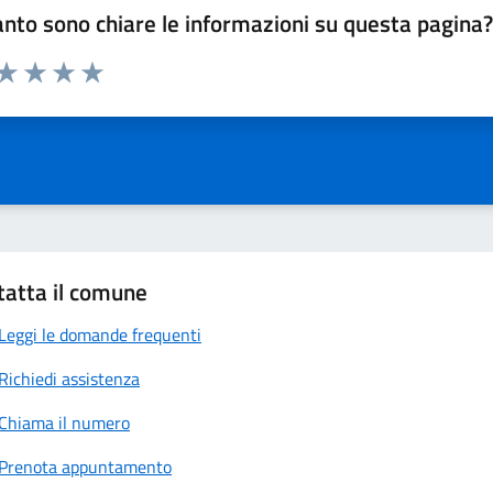
nto sono chiare le informazioni su questa pagina
 da 1 a 5 stelle la pagina
anda
ta 1 stelle su 5
Valuta 2 stelle su 5
Valuta 3 stelle su 5
Valuta 4 stelle su 5
Valuta 5 stelle su 5
tatta il comune
Leggi le domande frequenti
Richiedi assistenza
Chiama il numero
Prenota appuntamento