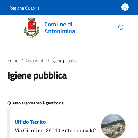
Vai al contenuto
accedi al menu
footer.enter
Regione Calabria
Comune di
Antonimina
Home
/
Argomenti
/
Igiene pubblica
Igiene pubblica
Questo argomento è gestito da:
Ufficio Tecnico
Via Giardino, 89040 Antonimina RC