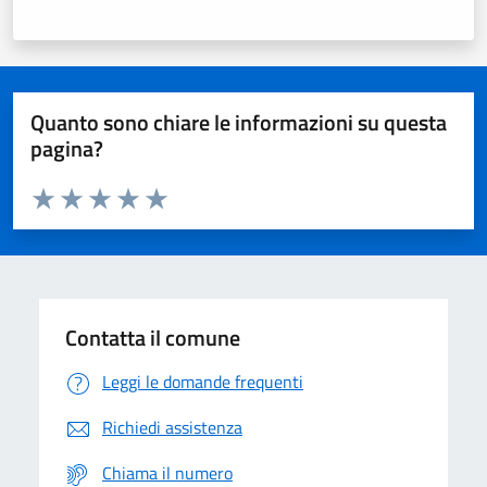
Quanto sono chiare le informazioni su questa
pagina?
Valuta da 1 a 5 stelle la pagina
Domanda
Valuta 1 stelle su 5
Valuta 2 stelle su 5
Valuta 3 stelle su 5
Valuta 4 stelle su 5
Valuta 5 stelle su 5
Contatta il comune
Leggi le domande frequenti
Richiedi assistenza
Chiama il numero