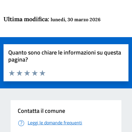
Ultima modifica:
lunedì, 30 marzo 2026
Quanto sono chiare le informazioni su questa
pagina?
Valuta da 1 a 5 stelle la pagina
Domanda
Valuta 1 stelle su 5
Valuta 2 stelle su 5
Valuta 3 stelle su 5
Valuta 4 stelle su 5
Valuta 5 stelle su 5
Contatta il comune
Leggi le domande frequenti