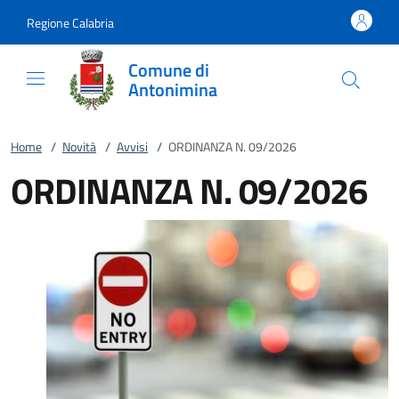
Vai al contenuto
accedi al menu
footer.enter
Regione Calabria
Comune di
Antonimina
Home
/
Novità
/
Avvisi
/
ORDINANZA N. 09/2026
ORDINANZA N. 09/2026