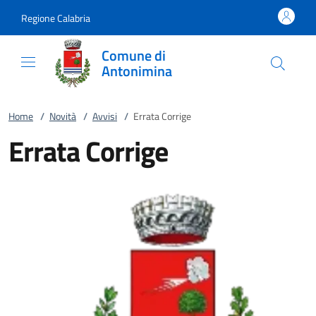
Vai al contenuto
accedi al menu
footer.enter
Regione Calabria
Comune di
Antonimina
Home
/
Novità
/
Avvisi
/
Errata Corrige
Errata Corrige