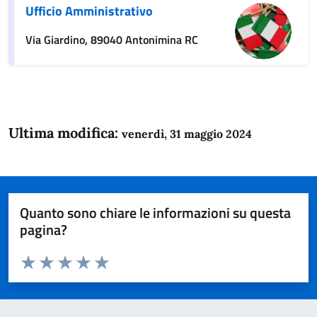
Ufficio Amministrativo
Via Giardino, 89040 Antonimina RC
Ultima modifica:
venerdì, 31 maggio 2024
Quanto sono chiare le informazioni su questa
pagina?
Valuta da 1 a 5 stelle la pagina
Domanda
Valuta 1 stelle su 5
Valuta 2 stelle su 5
Valuta 3 stelle su 5
Valuta 4 stelle su 5
Valuta 5 stelle su 5