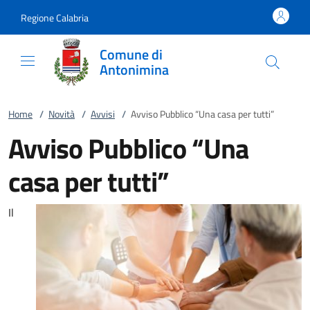
Vai al contenuto
accedi al menu
footer.enter
Regione Calabria
Comune di
Antonimina
Home
/
Novità
/
Avvisi
/
Avviso Pubblico “Una casa per tutti”
Avviso Pubblico “Una
casa per tutti”
Il