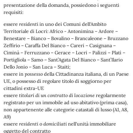
presentazione della domanda, possiedono i seguenti
requisiti:
essere
residenti
in uno dei Comuni dell'Ambito
Territoriale di Locri: Africo - Antonimina – Ardore –
Benestare – Bianco – Bovalino – Brancaleone – Bruzzano
Zeffirio – Caraffa Del Bianco – Careri – Casignana –
Ciminà – Ferruzzano – Gerace – Locri – Palizzi – Platì –
Portigliola – Samo – Sant’Agata Del Bianco – Sant’Ilario
Dello Jonio – San Luca – Staiti;
essere in
possesso
della Cittadinanza italiana, di un Paese
UE, o possesso di regolare titolo di soggiorno per
cittadini extra-UE
essere
titolari di un contratto di locazione
regolarmente
registrato per un immobile ad uso abitativo (prima casa),
non appartenente alle categorie catastali di lusso (A1, A8,
A9)
essere
residenti
o
domiciliati
nell'unità immobiliare
oggetto del contratto