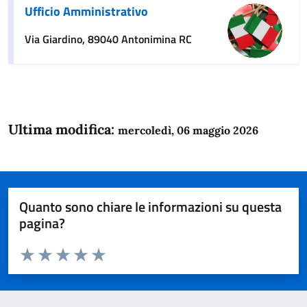
Ufficio Amministrativo
Via Giardino, 89040 Antonimina RC
Ultima modifica:
mercoledì, 06 maggio 2026
Quanto sono chiare le informazioni su questa
pagina?
Valuta da 1 a 5 stelle la pagina
Domanda
Valuta 1 stelle su 5
Valuta 2 stelle su 5
Valuta 3 stelle su 5
Valuta 4 stelle su 5
Valuta 5 stelle su 5