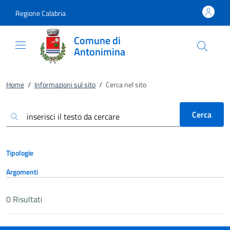
Vai al contenuto
accedi al menu
footer.enter
Regione Calabria
Comune di
Antonimina
Home
/
Informazioni sul sito
/
Cerca nel sito
Cerca
Tipologie
Argomenti
0
Risultati
Risultati