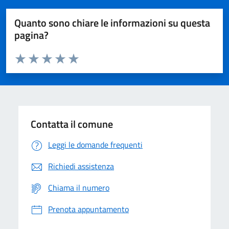
Quanto sono chiare le informazioni su questa
pagina?
Valuta da 1 a 5 stelle la pagina
Domanda
Valuta 1 stelle su 5
Valuta 2 stelle su 5
Valuta 3 stelle su 5
Valuta 4 stelle su 5
Valuta 5 stelle su 5
Contatta il comune
Leggi le domande frequenti
Richiedi assistenza
Chiama il numero
Prenota appuntamento