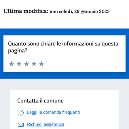
Ultima modifica:
mercoledì, 29 gennaio 2025
Quanto sono chiare le informazioni su questa
pagina?
Valuta da 1 a 5 stelle la pagina
Domanda
Valuta 1 stelle su 5
Valuta 2 stelle su 5
Valuta 3 stelle su 5
Valuta 4 stelle su 5
Valuta 5 stelle su 5
Contatta il comune
Leggi le domande frequenti
Richiedi assistenza