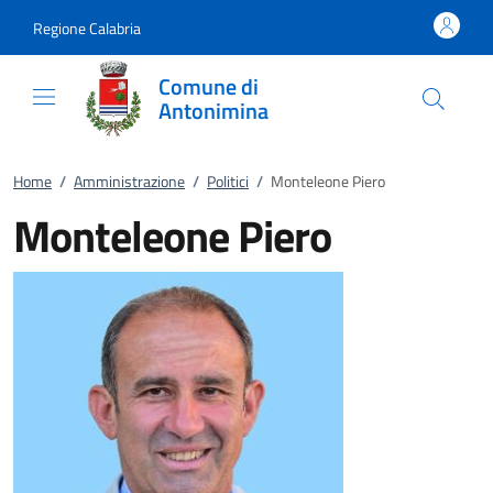
Vai al contenuto
accedi al menu
footer.enter
Regione Calabria
Comune di
Antonimina
Home
/
Amministrazione
/
Politici
/
Monteleone Piero
Monteleone Piero