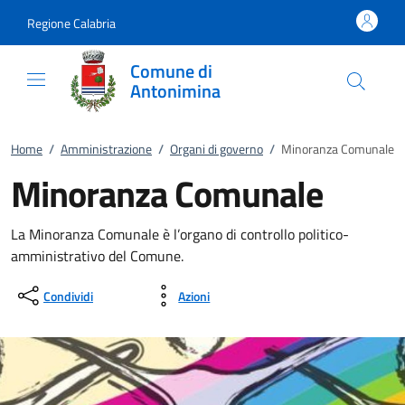
Vai al contenuto
accedi al menu
footer.enter
Regione Calabria
Comune di
Antonimina
Home
/
Amministrazione
/
Organi di governo
/
Minoranza Comunale
Minoranza Comunale
La Minoranza Comunale è l’organo di controllo politico-
amministrativo del Comune.
Condividi
Azioni