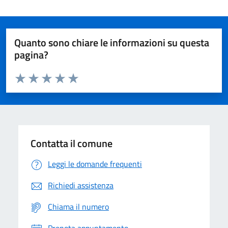
Quanto sono chiare le informazioni su questa
pagina?
Valuta da 1 a 5 stelle la pagina
Domanda
Valuta 1 stelle su 5
Valuta 2 stelle su 5
Valuta 3 stelle su 5
Valuta 4 stelle su 5
Valuta 5 stelle su 5
Contatta il comune
Leggi le domande frequenti
Richiedi assistenza
Chiama il numero