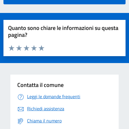
Quanto sono chiare le informazioni su questa
pagina?
Valuta da 1 a 5 stelle la pagina
Domanda
Valuta 1 stelle su 5
Valuta 2 stelle su 5
Valuta 3 stelle su 5
Valuta 4 stelle su 5
Valuta 5 stelle su 5
Contatta il comune
Leggi le domande frequenti
Richiedi assistenza
Chiama il numero