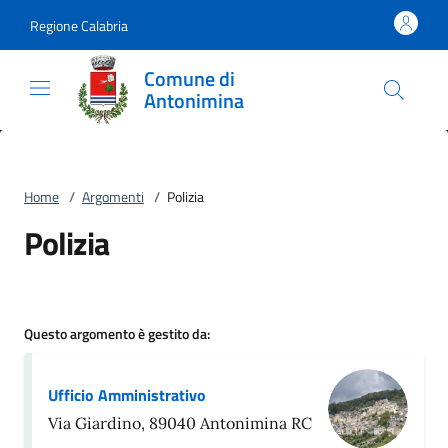
Vai al contenuto
accedi al menu
footer.enter
Regione Calabria
Comune di
Antonimina
Home
/
Argomenti
/
Polizia
Polizia
Questo argomento è gestito da:
Ufficio Amministrativo
Via Giardino, 89040 Antonimina RC