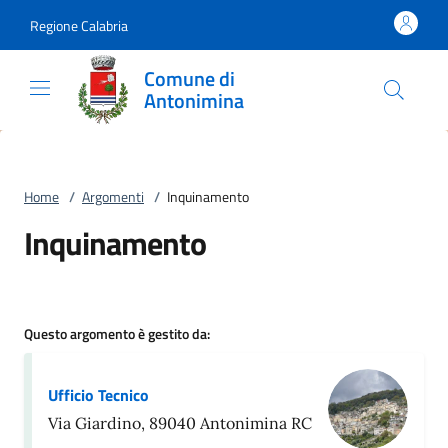
Vai al contenuto
accedi al menu
footer.enter
Regione Calabria
Comune di
Antonimina
Home
/
Argomenti
/
Inquinamento
Inquinamento
Questo argomento è gestito da:
Ufficio Tecnico
Via Giardino, 89040 Antonimina RC