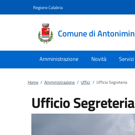
Vai al contenuto
accedi al menu
footer.enter
Regione Calabria
Comune di Antonimin
Amministrazione
Novità
Servizi
Home
/
Amministrazione
/
Uffici
/
Ufficio Segreteria
Ufficio Segreteria