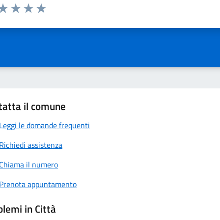
 da 1 a 5 stelle la pagina
anda
ta 1 stelle su 5
Valuta 2 stelle su 5
Valuta 3 stelle su 5
Valuta 4 stelle su 5
Valuta 5 stelle su 5
tatta il comune
Leggi le domande frequenti
Richiedi assistenza
Chiama il numero
Prenota appuntamento
lemi in Città